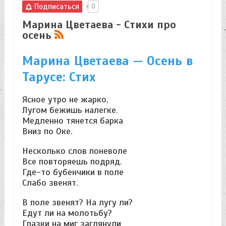
Подписаться
0
Марина Цветаева - Стихи про
осень
Марина Цветаева — Осень в
Тарусе: Стих
Ясное утро не жарко,
Лугом бежишь налегке.
Медленно тянется барка
Вниз по Оке.
Несколько слов поневоле
Всe повторяешь подряд.
Где-то бубенчики в поле
Слабо звенят.
В поле звенят? На лугу ли?
Едут ли на молотьбу?
Глазки на миг заглянули