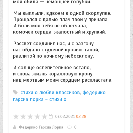
моя обида — немощней голубки.
Мы выплыли, вдвоем в одной скорлупке.
Прощался с далью плач твой у причала,
И боль моя тебя не облегчала,
комочек сердца, жалостный и хрупкий.
Рассвет соединил нас, и с разгону
нас обдало студеной кровью талой,
разлитой по ночному небосклону.
И солнце ослепительное встало,
и снова жизнь коралловую крону
над мертвым моим сердцем распластала.
стихи о любви классиков
,
федерико
гарсиа лорка - стихи о
07.02.2021
02:28
Федерико Гарсиа Лорка
0