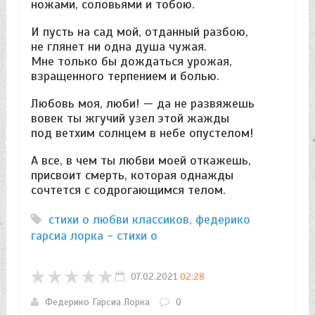
ножами, соловьями и тобою.
И пусть на сад мой, отданный разбою,
не глянет ни одна душа чужая.
Мне только бы дождаться урожая,
взращенного терпением и болью.
Любовь моя, люби! — да не развяжешь
вовек ты жгучий узел этой жажды
под ветхим солнцем в небе опустелом!
А все, в чем ты любви моей откажешь,
присвоит смерть, которая однажды
сочтется с содрогающимся телом.
стихи о любви классиков
,
федерико
гарсиа лорка - стихи о
07.02.2021
02:28
Федерико Гарсиа Лорка
0