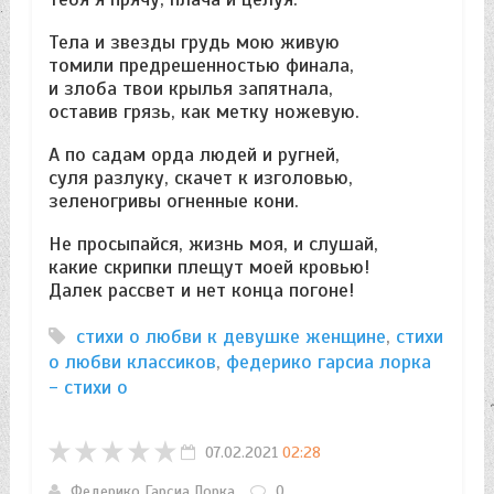
Тела и звезды грудь мою живую
томили предрешенностью финала,
и злоба твои крылья запятнала,
оставив грязь, как метку ножевую.
А по садам орда людей и ругней,
суля разлуку, скачет к изголовью,
зеленогривы огненные кони.
Не просыпайся, жизнь моя, и слушай,
какие скрипки плещут моей кровью!
Далек рассвет и нет конца погоне!
стихи о любви к девушке женщине
,
стихи
о любви классиков
,
федерико гарсиа лорка
- стихи о
07.02.2021
02:28
Федерико Гарсиа Лорка
0