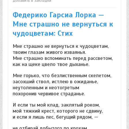
Добавить в закладки
Федерико Гарсиа Лорка —
Мне страшно не вернуться к
чудоцветам: Стих
Мне страшно не вернуться к чудоцветам,
твоим глазам живого изваянья.
Мне страшно вспоминать перед рассветом,
как на щеке цвело твое дыханье.
Мне горько, что безлиственным скелетом,
засохший ствол, истлею в ожиданье,
неутоленным и неотогретым
похоронив червивое страданье.
И если ты мой клад, заклятый роком,
мой тяжкий крест, которого не сдвину,
и если я лишь пес, бегущий рядом, —
не отбирай добытого по крохам