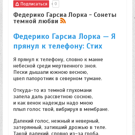
Подписаться
0
Федерико Гарсиа Лорка - Сонеты
темной любви
Федерико Гарсиа Лорка — Я
прянул к телефону: Стих
Я прянул к телефону, словно к манне
небесной среди мертвенного зноя.
Пески дышали южною весною,
цвел папоротник в северном тумане.
Откуда-то из темной глухомани
запела даль рассветною сосною,
и как венок надежды надо мною
плыл голос твой, вибрируя в мембране.
Далекий голос, нежный и неверный,
затерянный, затихший дрожью в теле.
Такой далекий, словно из-за гроба.