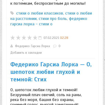
к потемкам, беспросветным до могилы!
стихи о любви классиков
,
стихи о любви
на расстоянии
,
стихи про боль
,
федерико
гарсиа лорка - стихи о
07.02.2021
02:28
Федерико Гарсиа Лорка
0
Добавить в закладки
Федерико Гарсиа Лорка — О,
шепоток любви глухой и
темной: Стих
О, шепоток любви глухой и темной!
Безрунный плач овечий, соль на раны,
река без моря, башня без охраны,
гонимый голос, вьюгой заметенный!