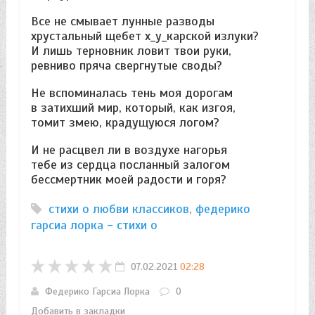
Все не смывает лунные разводы
хрустальный щебет х_у_карской излуки?
И лишь терновник ловит твои руки,
ревниво пряча свергнутые своды?
Не вспоминалась тень моя дорогам
в затихший мир, который, как изгоя,
томит змею, крадущуюся логом?
И не расцвел ли в воздухе нагорья
тебе из сердца посланный залогом
бессмертник моей радости и горя?
стихи о любви классиков
,
федерико
гарсиа лорка - стихи о
07.02.2021
02:28
Федерико Гарсиа Лорка
0
Добавить в закладки