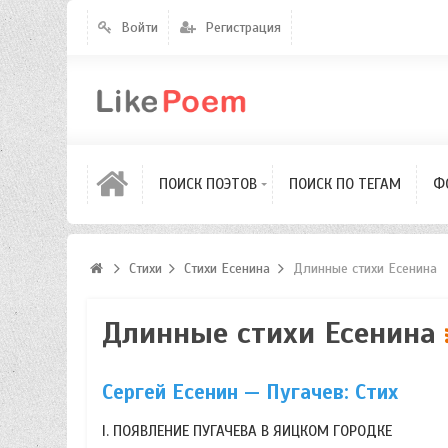
Современные поэты
Войти
Регистрация
Советские поэты
Поэты серебрянного
века
Поэты золотого века
ПОИСК ПОЭТОВ
ПОИСК ПО ТЕГАМ
Ф
Поэты 18-го века
Стихи
Стихи Есенина
Длинные стихи Есенина
Длинные стихи Есенина
Сергей Есенин — Пугачев: Стих
I. ПОЯВЛЕНИЕ ПУГАЧЕВА В ЯИЦКОМ ГОРОДКЕ