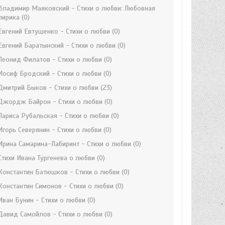
Владимир Маяковский - Стихи о любви: Любовная
лирика
(0)
Евгений Евтушенко - Стихи о любви
(0)
Евгений Баратынский - Стихи о любви
(0)
Леонид Филатов - Стихи о любви
(0)
Иосиф Бродский - Стихи о любви
(0)
Дмитрий Быков - Стихи о любви
(23)
Джордж Байрон - Стихи о любви
(0)
Лариса Рубальская - Стихи о любви
(0)
Игорь Северянин - Стихи о любви
(0)
Ирина Самарина-Лабиринт - Стихи о любви
(0)
Стихи Ивана Тургенева о любви
(0)
Константин Батюшков - Стихи о любви
(0)
Константин Симонов - Стихи о любви
(0)
Иван Бунин - Стихи о любви
(0)
Давид Самойлов - Стихи о любви
(0)