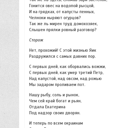
Гонится овес на водопой рысцой,
И на грядках, от капусты пенных,
Челноки ныряют огурцов?
Так же ль мирен труд домохозяек,
Слышен прялки ровный разговор?
Сторож
Нет, прохожий! С этой жизнью Яик
Раздружился с самых давних пор.
С первых дней, как оборвались вожжи,
С первых дней, как умер третий Петр,
Над капустой, над овсом, над рожью
Мы задаром проливаем пот.
Нашу рыбу, соль и рынок,
Чем сей край богат и рьян,
Отдала Екатерина
Под надзор своих дворян.
И теперь по всем окраинам