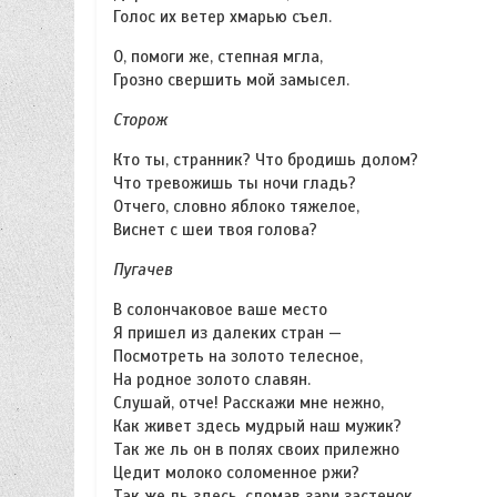
Голос их ветер хмарью съел.
О, помоги же, степная мгла,
Грозно свершить мой замысел.
Сторож
Кто ты, странник? Что бродишь долом?
Что тревожишь ты ночи гладь?
Отчего, словно яблоко тяжелое,
Виснет с шеи твоя голова?
Пугачев
В солончаковое ваше место
Я пришел из далеких стран —
Посмотреть на золото телесное,
На родное золото славян.
Слушай, отче! Расскажи мне нежно,
Как живет здесь мудрый наш мужик?
Так же ль он в полях своих прилежно
Цедит молоко соломенное ржи?
Так же ль здесь, сломав зари застенок,