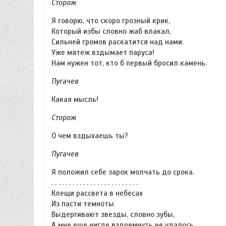
Сторож
Я говорю, что скоро грозный крик,
Который избы словно жаб влакал,
Сильней громов раскатится над нами.
Уже мятеж вздымает паруса!
Нам нужен тот, кто б первый бросил камень.
Пугачев
Какая мысль!
Сторож
О чем вздыхаешь ты?
Пугачев
Я положил себе зарок молчать до срока.
. . . . . . . . . . . . . . . . . . . . . . . . .
Клещи рассвета в небесах
Из пасти темноты
Выдергивают звезды, словно зубы,
А мне еще нигде вздремнуть не удалось.