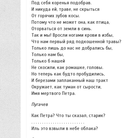
Под себя коренья подобрав.
И никуда ей, траве, не скрыться
От горячих зубов косы.
Потому что не может она, как птица,
Оторваться от земли в синь.
Так и мы! Вросли ногами крови в избы,
Что нам первый ряд подкошенной травы?
Только лишь до нас не добрались бы,
Только нам бы,
Только б нашей
Не скосили, как ромашке, головы.
Но теперь как будто пробудились,
И березами заплаканный наш тракт
Окружает, как туман от сырости,
Имя мертвого Петра.
Пугачев
Как Петра? Что ты сказал, старик?
. . . . . . . . . . . . . . . . . . . . . . . . .
Иль это взвыли в небе облака?