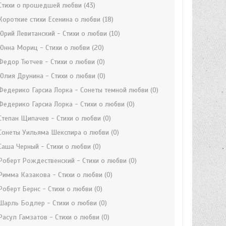
Стихи о прошедшей любви
(43)
Короткие стихи Есенина о любви
(18)
Юрий Левитанский - Стихи о любви
(10)
Юнна Мориц - Стихи о любви
(20)
Федор Тютчев - Стихи о любви
(0)
Юлия Друнина - Стихи о любви
(0)
Федерико Гарсиа Лорка - Сонеты темной любви
(0)
Федерико Гарсиа Лорка - Стихи о любви
(0)
Степан Щипачев - Стихи о любви
(0)
Сонеты Уильяма Шекспира о любви
(0)
Саша Черный - Стихи о любви
(0)
Роберт Рождественский - Стихи о любви
(0)
Римма Казакова - Стихи о любви
(0)
Роберт Бернс - Стихи о любви
(0)
Шарль Бодлер - Стихи о любви
(0)
Расул Гамзатов - Стихи о любви
(0)