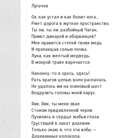
Пугачев
Ох, как устал и как болит нога…
Ржет дорога в жуткое пространство.
Ты ли, ты ли, разбойный Чаган,
Приют дикарей и оборванцев?
Мне нравится степей твоих медь
И пропахшая солью почва.
Луна, как желтый медведь,
В мокрой траве ворочается.
Наконец-то я здесь, здесь!
Рать врагов цепью волн распалась,
Не удалось им на осиновый шест
Водрузить головы моей парус.
Яик, Яик, ты меня звал
Стоном придавленной черни.
Пучились в сердце жабьи глаза
Грустящей в закат деревни.
Только знаю я, что эти избы —
Деревянные колокола,