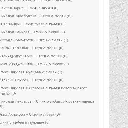
Константин Бальмонт - Стихи о любви
(0)
Даниил Хармс - Стихи о любви
(0)
Николай Заболоцкий - Стихи о любви
(0)
Омар Хайям - Стихи рубаи о любви
(0)
Николай Гумилев - Стихи о любви
(0)
Михаил Ломоносов - Стихи о любви
(0)
Ольга Берггольц - Стихи о любви
(0)
Рабиндранат Тагор - Стихи о любви
(0)
Осип Мандельштам - Стихи о любви
(0)
Стихи Николая Рубцова о любви
(0)
Валерий Брюсов - Стихи о любви
(0)
Стихи Николая Некрасова о любви которые легко
учатся
(0)
Николай Некрасов - Стихи о любви: Любовная лирика
(0)
Анна Ахматова - Стихи о любви
(0)
Стихи о любви к мужчине
(0)