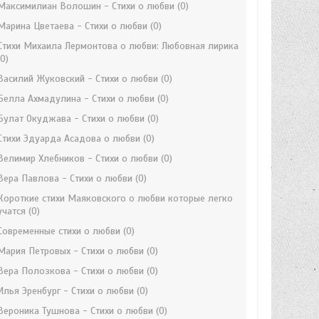
Максимилиан Волошин - Стихи о любви
(0)
Марина Цветаева - Стихи о любви
(0)
Стихи Михаила Лермонтова о любви: Любовная лирика
(0)
Василий Жуковский - Стихи о любви
(0)
Белла Ахмадулина - Стихи о любви
(0)
Булат Окуджава - Стихи о любви
(0)
Стихи Эдуарда Асадова о любви
(0)
Велимир Хлебников - Стихи о любви
(0)
Вера Павлова - Стихи о любви
(0)
Короткие стихи Маяковского о любви которые легко
учатся
(0)
Современные стихи о любви
(0)
Мария Петровых - Стихи о любви
(0)
Вера Полозкова - Стихи о любви
(0)
Илья Эренбург - Стихи о любви
(0)
Вероника Тушнова - Стихи о любви
(0)