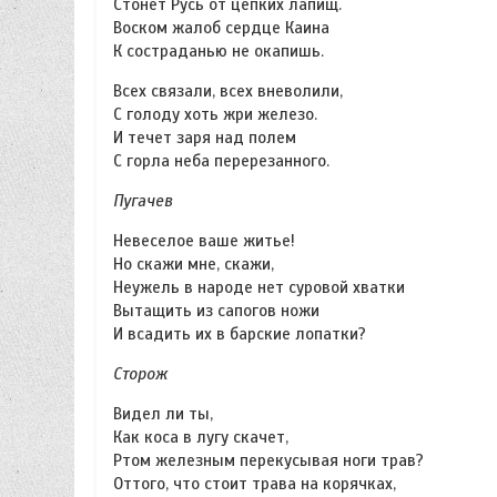
Стонет Русь от цепких лапищ.
Воском жалоб сердце Каина
К состраданью не окапишь.
Всех связали, всех вневолили,
С голоду хоть жри железо.
И течет заря над полем
С горла неба перерезанного.
Пугачев
Невеселое ваше житье!
Но скажи мне, скажи,
Неужель в народе нет суровой хватки
Вытащить из сапогов ножи
И всадить их в барские лопатки?
Сторож
Видел ли ты,
Как коса в лугу скачет,
Ртом железным перекусывая ноги трав?
Оттого, что стоит трава на корячках,