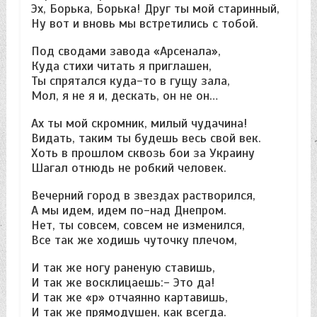
Эх, Борька, Борька! Друг ты мой старинный,
Ну вот и вновь мы встретились с тобой.
Под сводами завода «Арсенала»,
Куда стихи читать я приглашен,
Ты спрятался куда-то в гущу зала,
Мол, я не я и, дескать, он не он…
Ах ты мой скромник, милый чудачина!
Видать, таким ты будешь весь свой век.
Хоть в прошлом сквозь бои за Украину
Шагал отнюдь не робкий человек.
Вечерний город в звездах растворился,
А мы идем, идем по-над Днепром.
Нет, ты совсем, совсем не изменился,
Все так же ходишь чуточку плечом,
И так же ногу раненую ставишь,
И так же восклицаешь:- Это да!
И так же «р» отчаянно картавишь,
И так же прямодушен, как всегда.