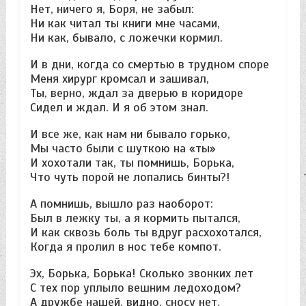
Нет, ничего я, Боря, не забыл:
Ни как читал ты книги мне часами,
Ни как, бывало, с ложечки кормил.
И в дни, когда со смертью в трудном споре
Меня хирург кромсал и зашивал,
Ты, верно, ждал за дверью в коридоре
Сидел и ждал. И я об этом знал.
И все же, как нам ни бывало горько,
Мы часто были с шуткою на «ты»
И хохотали так, ты помнишь, Борька,
Что чуть порой не лопались бинты?!
А помнишь, вышло раз наоборот:
Был в лежку ты, а я кормить пытался,
И как сквозь боль ты вдруг расхохотался,
Когда я пролил в нос тебе компот.
Эх, Борька, Борька! Сколько звонких лет
С тех пор уплыло вешним ледоходом?
А дружбе нашей, видно, сносу нет,