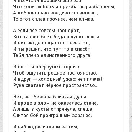
И всё-таки добавим ещё раз,
Что коль любовь и дружба не разбавлены,
А добровольно воедино сплавлены,
То этот сплав прочнее, чем алмаз.
А если всё совсем наоборот,
Вот так же бьёт беда и лупит вьюга,
И нет нигде пощады от невзгод,
И ты решил, что тут-то и спасёт
Тебя плечо единственного друга!
И вот ты обернулся сгоряча,
Чтоб ощутить родное постоянство,
И вдруг — холодный ужас: нет плеча!
Рука хватает чёрное пространство…
Нет, не сбежала близкая душа,
И вроде в злом не оказалась стане,
А лишь в кусты отпрянула, спеша,
Считая бой проигранным заранее.
И наблюдая издали за тем,