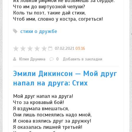
Их ловкой рифмой не возьмёшь за сердце:
Что им до виртуозной чепухи?
Коль ты поэт, такие дай стихи,
Чтоб ими, словно у костра, согреться!
стихи о дружбе
07.02.2021
03:16
Юлия Друнина
0
Добавить в закладки
Эмили Дикинсон — Мой друг
напал на друга: Стих
Мой друг напал на друга!
Что за кровавый бой!
Я вздумала вмешаться,
Они лишь посмеялись надо мной,
И снова взялись друг за дружку!
Я оказалась лишней третьей!