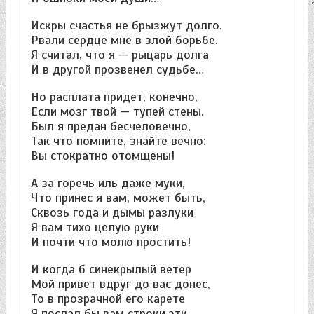
Искры счастья не брызжут долго.
Рвали сердце мне в злой борьбе.
Я считал, что я — рыцарь долга
И в другой прозвенел судьбе…
Но расплата придет, конечно,
Если мозг твой — тупей стены.
Был я предан бесчеловечно,
Так что помните, знайте вечно:
Вы стократно отомщены!
А за горечь иль даже муки,
Что принес я вам, может быть,
Сквозь года и дымы разлуки
Я вам тихо целую руки
И почти что молю простить!
И когда б синекрылый ветер
Мой привет вдруг до вас донес,
То в прозрачной его карете
Я послал бы вам строки эти