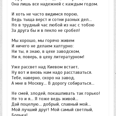
Она лишь все надежней с каждым годом.
И хоть не часто видимся порою,
Ведь тыща верст и сотни разных дел…
Но в трудный час любой из нас с тобою
За друга бы и в пекло не сробел!
Мы хорошо, мы горячо живем
И ничего не делаем халтурно:
Ни ты, я знаю, в цехе заводском,
Ни я, поверь, в цеху литературном!
Уже рассвет над Киевом встает,
Ну вот и вновь нам надо расставаться.
Тебе, наверно, скоро на завод,
А мне в Москву… В дорогу собираться…
Не смей, злодей, покашливать так горько!
Не то и я… Я тоже ведь живой…
Дай поцелую… добрый, славный мой…
Мой лучший друг! Мой самый светлый,
Борька!..