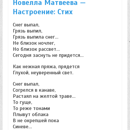
Новелла Матвеева —
Настроение: Стих
Снег выпал,
Грязь выпил,
Грязь выпила снег…
Не близок ночлег,
Но близок рассвет…
Сегодня заснуть не придется…
Как нежная пряжа, прядется
Глухой, неуверенный свет.
Снег выпал,
Согрелся в канаве,
Растаял на желтой траве…
То гуще,
То реже тонами
Плывут облака
В не окрепшей пока
Синеве…