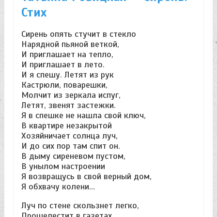
Стих
Сирень опять стучит в стекло
Нарядной пьяной веткой,
И приглашает на тепло,
И приглашает в лето.
И я спешу. Летят из рук
Кастрюли, поварешки,
Молчит из зеркала испуг,
Летят, звенят застежки.
Я в спешке не нашла свой ключ,
В квартире незакрытой
Хозяйничает солнца луч,
И до сих пор там спит он.
В дыму сиреневом пустом,
В унылом настроении
Я возвращусь в свой верный дом,
Я обхвачу колени…
Луч по стене скользнет легко,
Прошелестит в газетах,